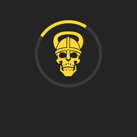
ARNALDO
RODRÍGUEZ
Crossfit L1 Trainer
Opex coach
Curso de programación básica y avanzada en
halterofilia (instituto pedagógico de Caracas)
Curso de suelo pélvico y entrenamiento en el
embarazo
HORARIO DE ATENCIÓN COMERCIAL Y RECEPCIÓN