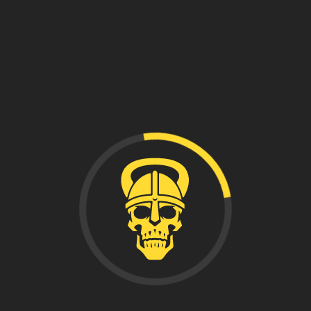
+34
tos declaras aceptar los
términos y condiciones de uso
, así co
olítica de cookies
.